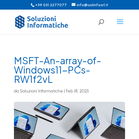
+39 031 2277077
info@solinfosrl.it
MSFT-An-array-of-
Windows11-PCs-
RW1f2vL
da
Soluzioni Informatiche
|
Feb 18, 2025