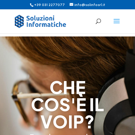
+39 031 2277077
info@solinfosrl.it
CHE
COS'È IL
VOIP?