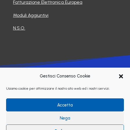
Fatturazione Elettronica Europea
Moduli Aggiuntivi
N.S.O.
©2026 Soluzioni Informatiche Srl
Gestisci Consenso Cookie
Usiamo cookie per ottimizzare il nostro sito web ed i nostri servizi.
Privacy Policy
Cookie Policy
Accetta
Facebook
Nega
P.IVA 02678980125 – C.F. 01747890034 – R.E.A. CO 311994