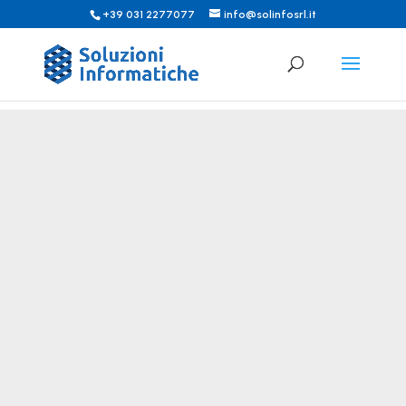
+39 031 2277077
info@solinfosrl.it