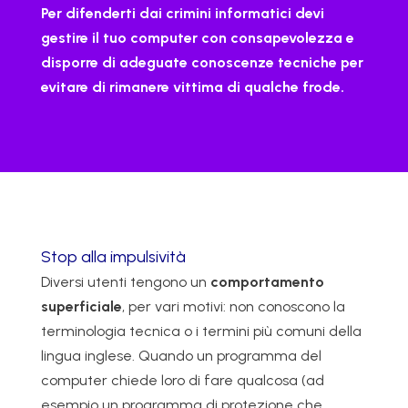
Per difenderti dai crimini informatici devi
gestire il tuo computer con consapevolezza e
disporre di adeguate conoscenze tecniche per
evitare di rimanere vittima di qualche frode.
Stop alla impulsività
Diversi utenti tengono un
comportamento
superficiale
, per vari motivi: non conoscono la
terminologia tecnica o i termini più comuni della
lingua inglese. Quando un programma del
computer chiede loro di fare qualcosa (ad
esempio un programma di protezione che