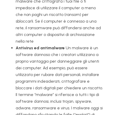
malware che crittografa i tuoi file o ti
impedisce di utilizzare il computer a meno
che non paghi un riscatto (ransom) per
sbloccarli. Se il computer è connesso a una
rete, il ransomware può diffondersi anche ad
altri computer o dispositivi di archiviazione
nella rete
Antivirus ed antimalware
Un malware è un
software dannoso che i creatori utilizzano a
proprio vantaggio per danneggiare gli utenti
dei computer. Ad esempio, può essere
utilizzato per rubare dati personali, installare
programmi indesiderati, crittografare e
bloccare i dati digitali per chiedere un riscatto.
Il termine “malware” si riferisce a tutti i tipi di
software dannosi, inclusi trojan, spyware,
adware, ransomware e virus. I malware oggi si
diffondono sfruttando le falle (“exploit”) di