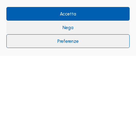
Accetta
Nega
Preferenze
Soluzioni tecniche,
sistemistiche,
cloud e web