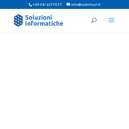
+39 031 2277077
info@solinfosrl.it