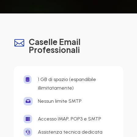
Caselle Email

Professionali
1 GB di spazio (espandibile

illimitatamente)
Nessun limite SMTP

Accesso IMAP, POP3 e SMTP

Assistenza tecnica dedicata
