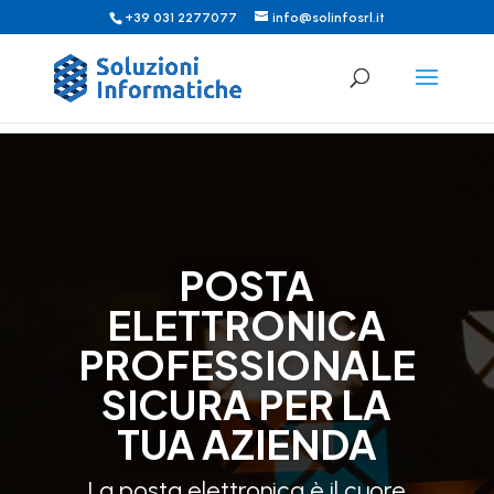
+39 031 2277077
info@solinfosrl.it
POSTA
ELETTRONICA
PROFESSIONALE
SICURA PER LA
TUA AZIENDA
La posta elettronica è il cuore