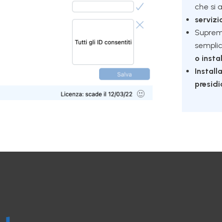
che si 
servizi
Suprem
sempli
o insta
Install
presidi