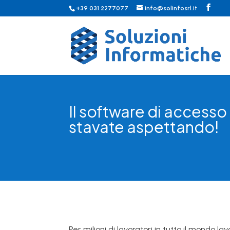
+39 031 2277077
info@solinfosrl.it
Il software di acces
stavate aspettando!
Per milioni di lavoratori in tutto il mondo 