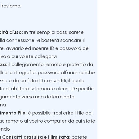
troviamo:
ità d’uso:
in tre semplici passi sarete
lla connessione, vi basterà scaricare il
e, avviarlo ed inserire ID e password del
ivo a cui volete collegarvi
za:
il collegamento remoto è protetto da
lli di crittografia, password alfanumeriche
e e da un filtro ID consentiti, il quale
e di abilitare solamente alcuni ID specifici
legamento verso una determinata
ina
imento File:
è possibile trasferire i file dal
c remoto al vostro computer da cui state
endo
 Contatti gratuita e illimitata:
potete