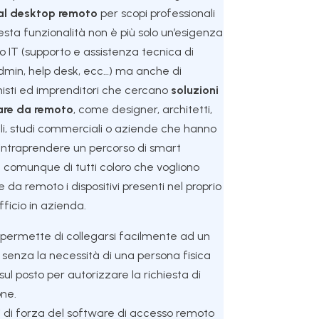
al desktop remoto
per scopi professionali
esta funzionalità non è più solo un’esigenza
 IT (supporto e assistenza tecnica di
min, help desk, ecc…) ma anche di
nisti ed imprenditori che cercano
soluzioni
rare da remoto
, come designer, architetti,
ali, studi commerciali o aziende che hanno
 intraprendere un percorso di smart
 comunque di tutti coloro che vogliono
e da remoto i dispositivi presenti nel proprio
fficio in azienda.
ermette di collegarsi facilmente ad un
senza la necessità di una persona fisica
ul posto per autorizzare la richiesta di
ne.
ti di forza del software di accesso remoto