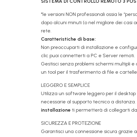
SISTEMA DI CONTROLLO REMOTO 3 PO
*le versioni NON professionali ossia le “pe
dopo alcuni minuti (o nel migliore dei casi o
rete.
Caratteristiche di base:
Non preoccuparti di installazione e configur
clic puoi connetterti a PC e Server remoti.
Gestisci senza problemi schermi multipli e 
un tool per il trasferimento di file e cartell
LEGGERO E SEMPLICE
Utilizza un software leggero per il desktop
necessarie al supporto tecnico a distanza.
installazione
ti permetterà di collegarti d
SICUREZZA E PROTEZIONE
Garantisci una connessione sicura grazie a