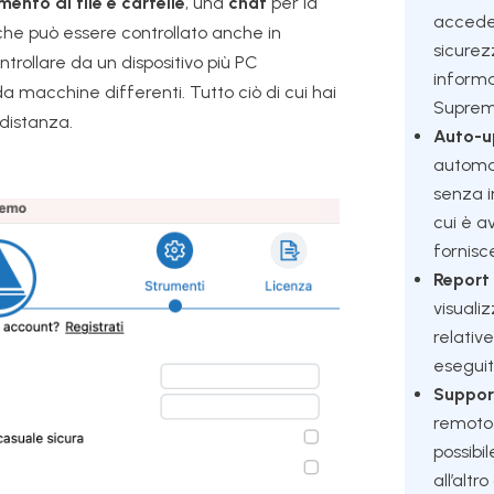
mento di file e cartelle
, una
chat
per la
acceder
he può essere controllato anche in
sicurez
ontrollare da un dispositivo più PC
informaz
macchine differenti. Tutto ciò di cui hai
Supre
 distanza.
Auto-u
automat
senza i
cui è a
fornisc
Report 
visuali
relativ
esegui
Suppor
remoto 
possibi
all’alt