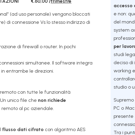
STAZIONI €.60,00 /
trimestre
accesso 
e non: qu
rsonal” (ad uso personale) vengono bloccati
del mondo
re) di connessione Vs lo stesso indirizzo di
system ad
professio
per lavo
azione di firewall o router. In pochi
studi leg
deciso di
connessioni simultanee. Il software integra
working e
e in entrambe le direzioni.
controllar
studio o u
 remoto con tutte le funzionalità
Supremo p
 Un unico file che
non richiede
PC o Mac 
a remoto al pc aziendale.
presente s
connessio
l
flusso dati cifrato
con algoritmo AES
Tra i pun