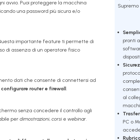
ni avvio. Puoi proteggere la macchina
Supremo 
icando una password più sicura e/o
Semplic
pronti a
Questa importante feature ti permette di
softwar
so di assenza di un operatore fisico
disposit
Sicurez
protoco
erimento dati che consente di connettersi ad
compless
configurare router e firewall
.
consent
al col
macch
chermo senza concedere il controllo agli
Trasfer
abile per
dimostrazioni
,
corsi
e
webinar
.
PC o Ma
acced
Rubrica