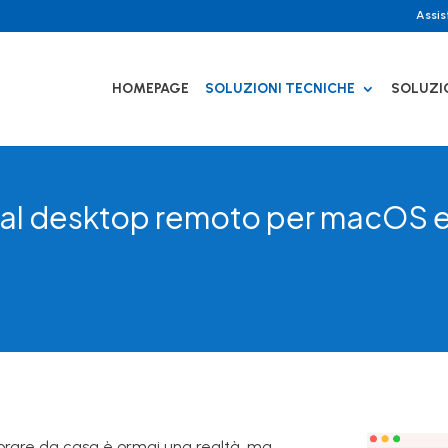
Assi
HOMEPAGE
SOLUZIONI TECNICHE
SOLUZI
so al desktop remoto per macOS
lavorare da casa è ormai una realtà, ma