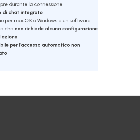
apre durante la connessione
o di chat integrato
.
o per macOS o Windows è un software
ce che
non richiede alcuna configurazione
llazione
abile per l’accesso automatico non
ato