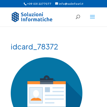
+39 031 2277077
info@solinfosrl.it
idcard_78372