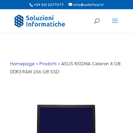
+39 031 2277077
info@solinfosrl.it
Homepage
»
Prodotti
»
ASUS R512MA Celeron 4 GB
DDR3 RAM 256 GB SSD