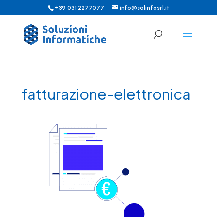
+39 031 2277077
info@solinfosrl.it
fatturazione-elettronica