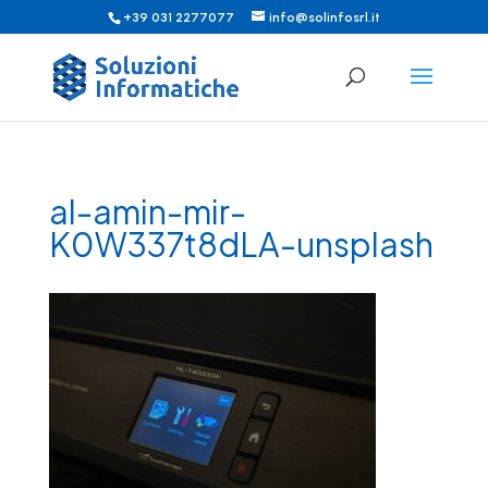
+39 031 2277077
info@solinfosrl.it
al-amin-mir-
K0W337t8dLA-unsplash