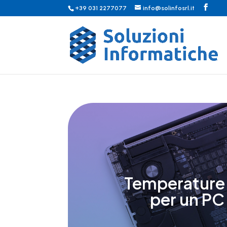
+39 031 2277077
info@solinfosrl.it
Temperature s
per un PC 