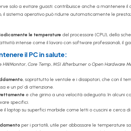
e solo a evitare guasti: contribuisce anche a mantenere il co
, il sistema operativo può ridurre automaticamente le presta
riodicamente le temperature
del processore (CPU), della sch
ttività intense come il lavoro con software professionali, il ga
ntenere il PC in salute:
e
HWMonitor
,
Core Temp
,
MSI Afterburner
o
Open Hardware Mo
freddamento
, soprattutto le ventole e i dissipatori, che con il
a e un po’ di attenzione.
orrettamente
e che girino a una velocità adeguata. In alcuni 
ware specifici.
re il laptop su superfici morbide come letti o cuscini e cerca d
eddamento
per i portatili, utile per abbassare le temperature s