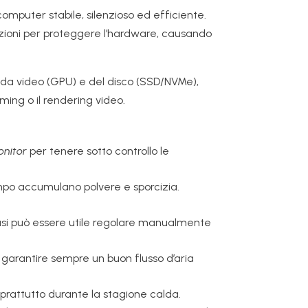
mputer stabile, silenzioso ed efficiente.
zioni per proteggere l’hardware, causando
eda video (GPU) e del disco (SSD/NVMe),
ming o il rendering video.
nitor
per tenere sotto controllo le
 tempo accumulano polvere e sporcizia.
casi può essere utile regolare manualmente
i garantire sempre un buon flusso d’aria
oprattutto durante la stagione calda.