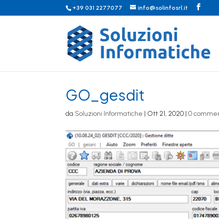
+39 031 2277077
info@solinfosrl.it
GO_gesdit
da
Soluzioni Informatiche
|
Ott 21, 2020
|
0 commen