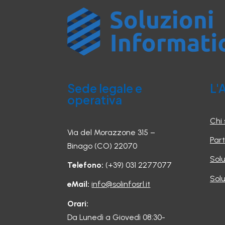
Sede legale e
L'
operativa
Chi
Via del Morazzone 315 –
Part
Binago (CO) 22070
Sol
Telefono:
(+39) 031 2277077
Solu
eMail:
info@solinfosrl.it
Orari:
Da Lunedì a Giovedì 08:30-